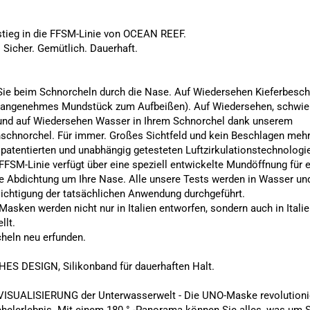
stieg in die FFSM-Linie von OCEAN REEF.
 Sicher. Gemütlich. Dauerhaft.
ie beim Schnorcheln durch die Nase. Auf Wiedersehen Kieferbesc
nangenehmes Mundstück zum Aufbeißen). Auf Wiedersehen, schwie
nd auf Wiedersehen Wasser in Ihrem Schnorchel dank unserem
schnorchel. Für immer. Großes Sichtfeld und kein Beschlagen meh
 patentierten und unabhängig getesteten Luftzirkulationstechnologie
FFSM-Linie verfügt über eine speziell entwickelte Mundöffnung für 
e Abdichtung um Ihre Nase. Alle unsere Tests werden in Wasser und
ichtigung der tatsächlichen Anwendung durchgeführt.
asken werden nicht nur in Italien entworfen, sondern auch in Italie
llt.
heln neu erfunden.
ES DESIGN, Silikonband für dauerhaften Halt.
ISUALISIERUNG der Unterwasserwelt - Die UNO-Maske revolutionie