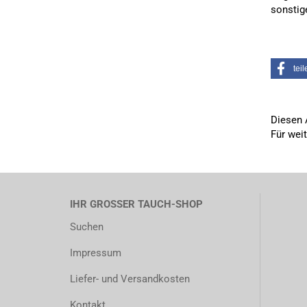
sonstig
teil
Diesen 
Für wei
IHR GROSSER TAUCH-SHOP
Suchen
Impressum
Liefer- und Versandkosten
Kontakt