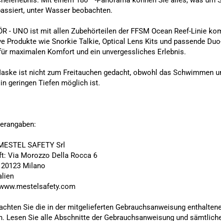
helerlebnis. Mit einem 180 ° -Panorama können Sie alles, was um S
assiert, unter Wasser beobachten.
 - UNO ist mit allen Zubehörteilen der FFSM Ocean Reef-Linie kom
ve Produkte wie Snorkie Talkie, Optical Lens Kits und passende Duo
für maximalen Komfort und ein unvergessliches Erlebnis.
aske ist nicht zum Freitauchen gedacht, obwohl das Schwimmen u
in geringen Tiefen möglich ist.
lerangaben:
MESTEL SAFETY Srl
ft: Via Morozzo Della Rocca 6
: 20123 Milano
alien
 www.mestelsafety.com
eachten Sie die in der mitgelieferten Gebrauchsanweisung enthalten
. Lesen Sie alle Abschnitte der Gebrauchsanweisung und sämtlich