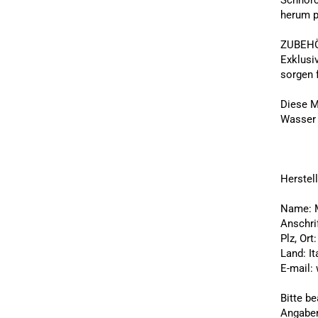
Schnorc
herum p
ZUBEHÖR
Exklusi
sorgen 
Diese M
Wasser 
Herstel
Name: 
Anschri
Plz, Ort
Land: It
E-mail:
Bitte b
Angaben