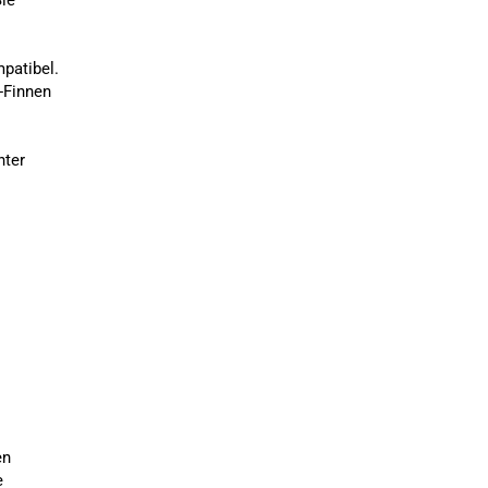
ie
patibel.
-Finnen
nter
en
e