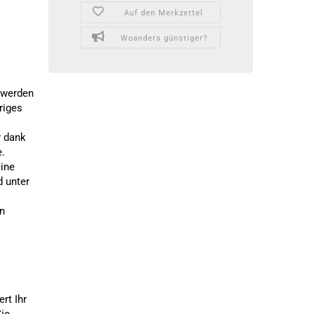
Auf den Merkzettel
Woanders günstiger?
hwerden
riges
r dank
.
eine
 unter
n
rt Ihr