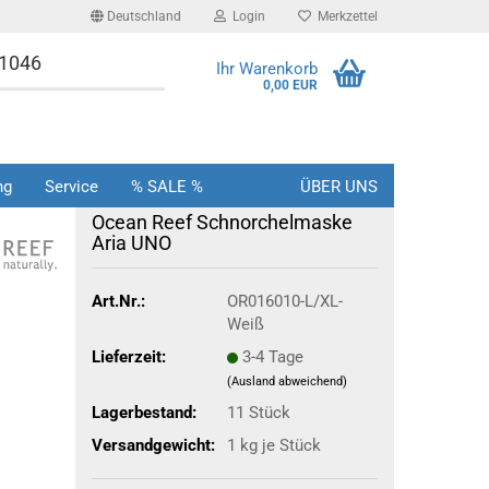
Deutschland
Login
Merkzettel
-1046
Ihr Warenkorb
0,00 EUR
ng
Service
% SALE %
ÜBER UNS
Ocean Reef Schnorchelmaske
Aria UNO
Art.Nr.:
OR016010-L/XL-
Weiß
Lieferzeit:
3-4 Tage
(Ausland abweichend)
Lagerbestand:
11
Stück
Versandgewicht:
1
kg je Stück