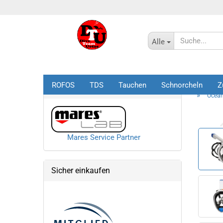
Alle
ROFOS
TDS
Tauchen
Schnorcheln
Z
Startseite
Mares Service Partner
»
Ocean
Mares Service Partner
Sicher einkaufen