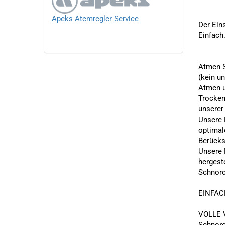
Apeks Atemregler Service
Der Ein
Einfach.
Atmen S
(kein u
Atmen u
Trocken
unserer
Unsere 
optimal
Berücks
Unsere M
hergeste
Schnorc
EINFACH
VOLLE V