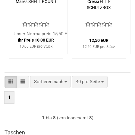
Mares SHELL ROUND
Cressi ELITE
SCHUTZBOX
Unser Normalpreis 15,50 EUR
Ihr Preis 10,00 EUR
12,50 EUR
10,00 EUR pro Stück
12,50 EUR pro Stück
Sortieren nach
pro Seite
Sortieren nach
40 pro Seite
1
1
bis
8
(von insgesamt
8
)
Taschen