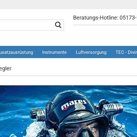
Beratungs-Hotline: 05173
Suche...
»
»
usatzausrüstung
Instrumente
Luftversorgung
TEC - Divi
Tauchen
Atemregler
egler