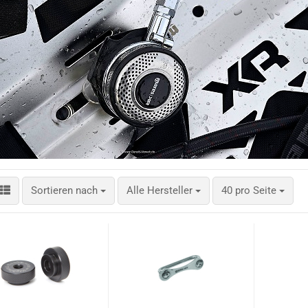
Sortieren nach
pro Seite
Sortieren nach
Alle Hersteller
40 pro Seite