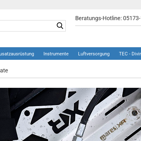
Beratungs-Hotline: 05173
Suche...
»
»
usatzausrüstung
Instrumente
Luftversorgung
TEC - Divi
TEC - Diving
Backplate
ate