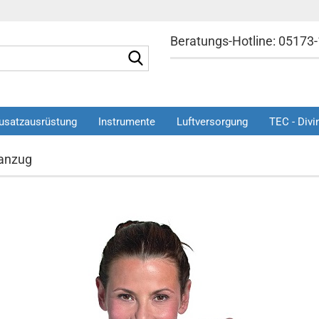
Beratungs-Hotline: 05173
Suche...
»
»
»
usatzausrüstung
Instrumente
Luftversorgung
TEC - Divi
Tauchen
Neopren
Tauchanzug
anzug