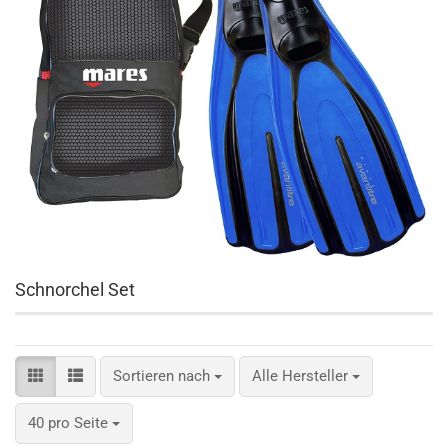
Schnorchel Set
Sortieren nach
Sortieren nach
Alle Hersteller
pro Seite
40 pro Seite