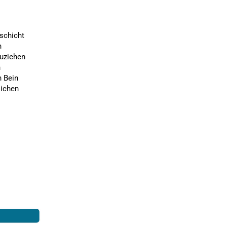
schicht
n
zuziehen
n
n Bein
lichen