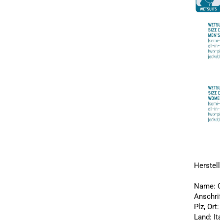
Herstel
Name: C
Anschri
Plz, Or
Land: It