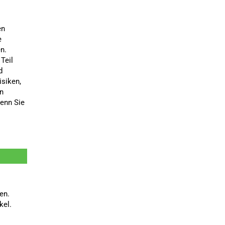
en
e
n.
Teil
d
isiken,
n
enn Sie
en.
kel.