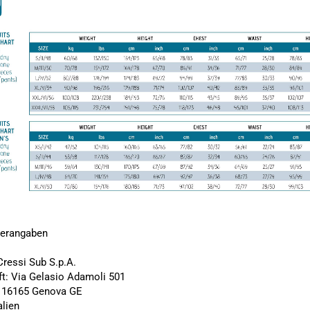
lerangaben
ressi Sub S.p.A.
ft: Via Gelasio Adamoli 501
t: 16165 Genova GE
alien