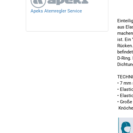
Apeks Atemregler Service
Einteil
aus Ela
machen 
ist. Ein
Rücken.
befinde
D-Ring.
Dichtun
TECHN
• 7 mm 
• Elast
• Elasti
• Große
Knöchel