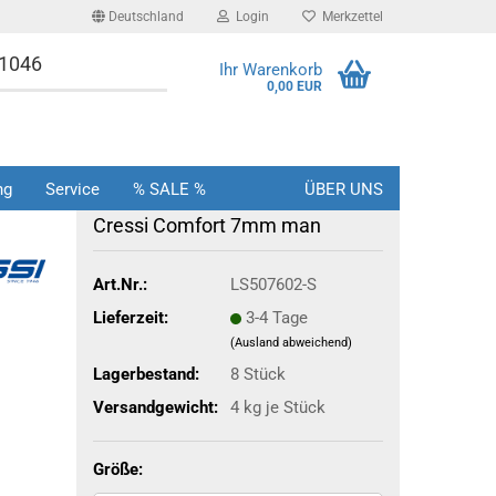
Deutschland
Login
Merkzettel
-1046
Ihr Warenkorb
0,00 EUR
ng
Service
% SALE %
ÜBER UNS
Cressi Comfort 7mm man
Art.Nr.:
LS507602-S
Lieferzeit:
3-4 Tage
(Ausland abweichend)
Lagerbestand:
8
Stück
Versandgewicht:
4
kg je Stück
Größe: