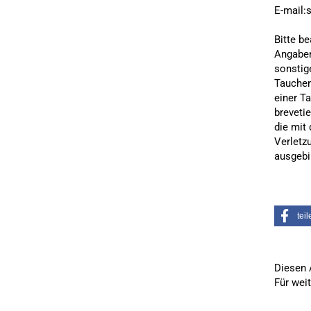
E-mail:
Bitte b
Angaben
sonstig
Tauchen
einer T
breveti
die mit
Verletz
ausgebil
teil
Diesen 
Für wei