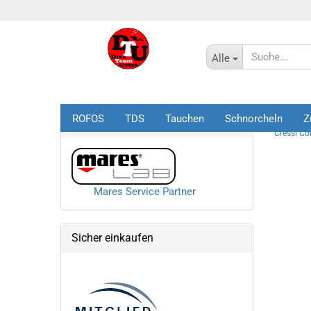
Alle
ROFOS
TDS
Tauchen
Schnorcheln
Z
Startseite
Mares Service Partner
Cressi C
Mares Service Partner
Sicher einkaufen