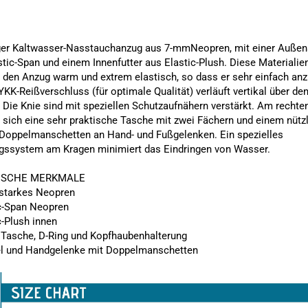
iger Kaltwasser-Nasstauchanzug aus 7-mmNeopren, mit einer Außen
stic-Span und einem Innenfutter aus Elastic-Plush. Diese Materialie
den Anzug warm und extrem elastisch, so dass er sehr einfach an
 YKK-Reißverschluss (für optimale Qualität) verläuft vertikal über de
 Die Knie sind mit speziellen Schutzaufnähern verstärkt. Am rechte
t sich eine sehr praktische Tasche mit zwei Fächern und einem nütz
 Doppelmanschetten an Hand- und Fußgelenken. Ein spezielles
gssystem am Kragen minimiert das Eindringen von Wasser.
ISCHE MERKMALE
starkes Neopren
ic-Span Neopren
c-Plush innen
 Tasche, D-Ring und Kopfhaubenhalterung
 und Handgelenke mit Doppelmanschetten