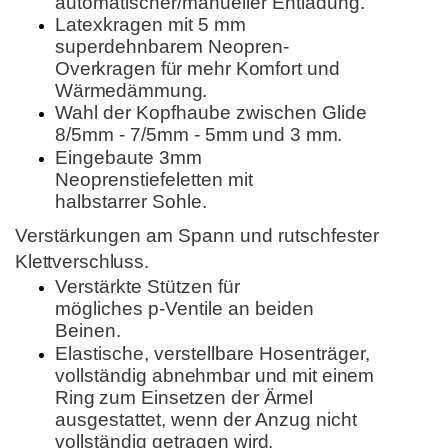
automatischer/manueller Entladung.
Latexkragen mit 5 mm
superdehnbarem Neopren­
Overkragen
für
mehr
Komfort
und
Wärmedämmung.
Wahl der Kopfhaube zwischen Glide
8/5mm - 7/5mm -
5mm und 3 mm.
Eingebaute 3mm
Neoprenstiefeletten mit
halbstarrer Sohle.
Verstärkungen am Spann und rutschfester
Klettverschluss.
Verstärkte Stützen für
mögliches p-Ventile an beiden
Beinen.
Elastische, verstellbare Hosenträger,
vollständig
abnehmbar und
mit
einem
Ring
zum
Einsetzen
der
Ärmel
ausgestattet, wenn der Anzug nicht
vollständig getragen
wird.